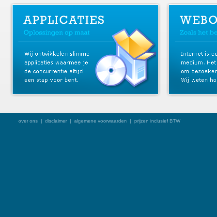
over ons
|
disclaimer
|
algemene voorwaarden
| prijzen inclusief BTW