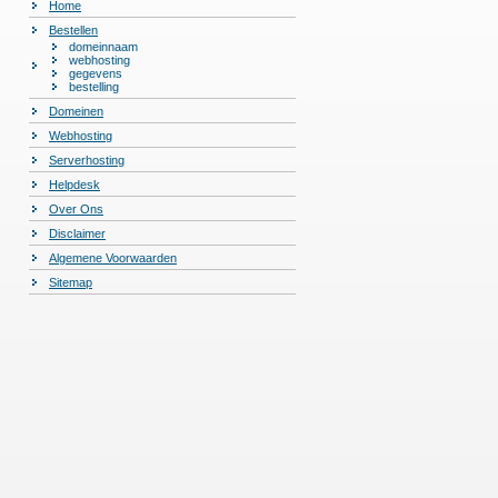
Home
Bestellen
domeinnaam
webhosting
gegevens
bestelling
Domeinen
Webhosting
Serverhosting
Helpdesk
Over Ons
Disclaimer
Algemene Voorwaarden
Sitemap