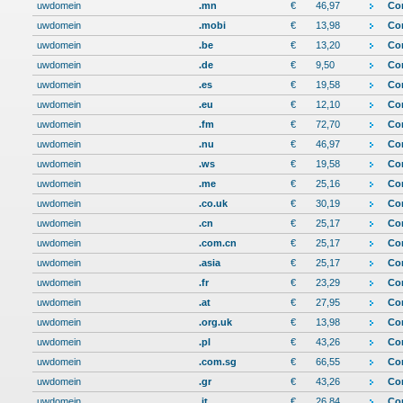
uwdomein
.mn
€
46,97
Co
uwdomein
.mobi
€
13,98
Co
uwdomein
.be
€
13,20
Co
uwdomein
.de
€
9,50
Co
uwdomein
.es
€
19,58
Co
uwdomein
.eu
€
12,10
Co
uwdomein
.fm
€
72,70
Co
uwdomein
.nu
€
46,97
Co
uwdomein
.ws
€
19,58
Co
uwdomein
.me
€
25,16
Co
uwdomein
.co.uk
€
30,19
Co
uwdomein
.cn
€
25,17
Co
uwdomein
.com.cn
€
25,17
Co
uwdomein
.asia
€
25,17
Co
uwdomein
.fr
€
23,29
Co
uwdomein
.at
€
27,95
Co
uwdomein
.org.uk
€
13,98
Co
uwdomein
.pl
€
43,26
Co
uwdomein
.com.sg
€
66,55
Co
uwdomein
.gr
€
43,26
Co
uwdomein
.it
€
26,84
Co