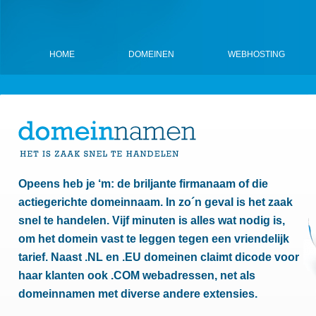
HOME
DOMEINEN
WEBHOSTING
Opeens heb je ‘m: de briljante firmanaam of die
actiegerichte domeinnaam. In zo´n geval is het zaak
snel te handelen. Vijf minuten is alles wat nodig is,
om het domein vast te leggen tegen een vriendelijk
tarief. Naast .NL en .EU domeinen claimt dicode voor
haar klanten ook .COM webadressen, net als
domeinnamen met diverse andere extensies.