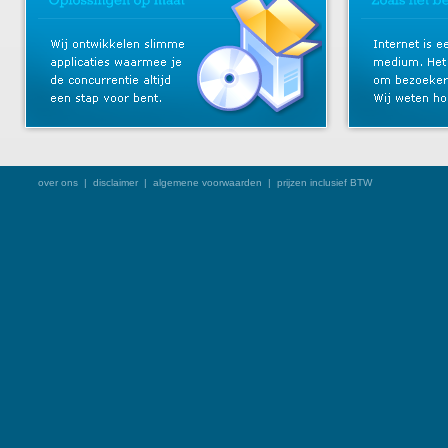
over ons
|
disclaimer
|
algemene voorwaarden
| prijzen inclusief BTW